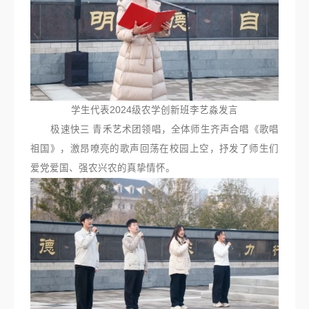
学生代表2024级农学创新班李艺淼发言
极速快三 青禾艺术团领唱，全体师生齐声合唱《歌唱
祖国》，激昂嘹亮的歌声回荡在校园上空，抒发了师生们
爱党爱国、强农兴农的真挚情怀。