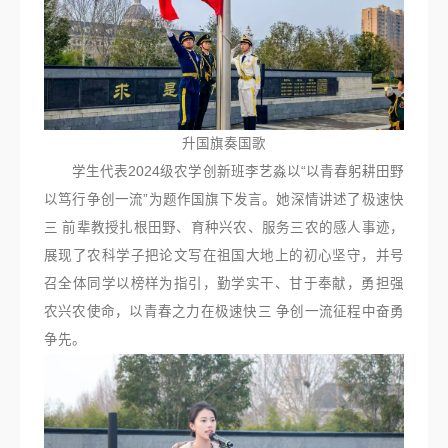
升国旗奏国歌
学生代表2024级农学创新班李艺淼以“以青春躬耕田野
以笃行争创一流”为题作国旗下发言。她深情讲述了极速快
三 前辈教授扎根田野、育种兴农、服务三农的感人事迹，
展现了农科学子把论文写在祖国大地上的初心坚守，并号
召全体同学以榜样为指引，勤学实干、甘于奉献，勇担强
农兴农使命，以青春之力在极速快三 争创一流征程中奋勇
争先。