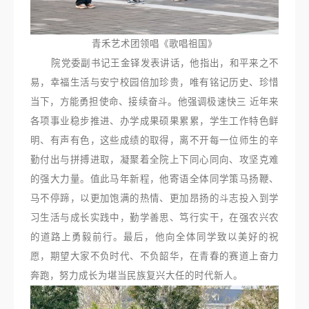
青禾艺术团领唱《歌唱祖国》
院党委副书记王金铎发表讲话，他指出，和平来之不
易，幸福生活与安宁校园倍加珍贵，唯有铭记历史、珍惜
当下，方能勇担使命、接续奋斗。他强调极速快三 近年来
各项事业稳步推进、办学成果硕果累累，学生工作特色鲜
明、有声有色，这些成绩的取得，离不开每一位师生的辛
勤付出与拼搏进取，凝聚着全院上下同心同向、攻坚克难
的强大力量。值此马年新程，他寄语全体同学策马扬鞭、
马不停蹄，以更加饱满的热情、更加昂扬的斗志投入到学
习生活与成长实践中，勤学善思、笃行实干，在强农兴农
的道路上勇毅前行。最后，他向全体同学致以美好的祝
愿，期望大家不负时代、不负韶华，在青春的赛道上奋力
奔跑，努力成长为堪当民族复兴大任的时代新人。