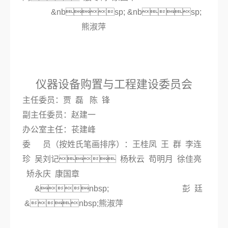
&nbsp; &nbsp;
熊淑萍
仪器设备购置与工程建设委员会
主任委员：贾 磊 陈 锋
副主任委员：赵建一
办公室主任：苌建峰
委 员（按姓氏笔画排序）：王桂凤 王 群 李连
珍 吴刘记 杨秋云 苟明月 徐佳亮
矫永庆
康国章
&nbsp; 彭 廷
&nbsp;熊淑萍