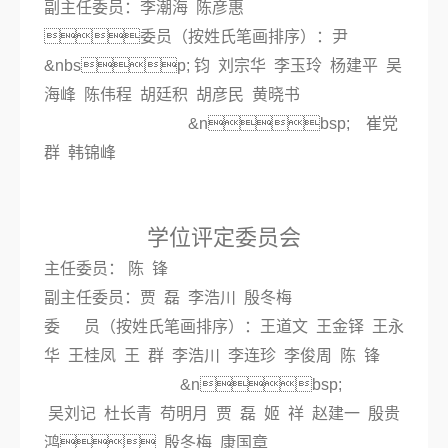
副主任委员：李潮海 陈彦惠
委员（按姓氏笔画排序）：尹
&nbsp; 钧 刘宗华 李玉玲 杨建平 吴
海峰 陈伟程 胡廷积 胡彦民
黄晓书
&nbsp; 崔党
群 韩锦峰
学位评定委员会
主任委员： 陈 锋
副主任委员：贾 磊
李浩川
殷冬梅
委 员（按姓氏笔画排序）：王道文 王金铎 王永
华 王桂凤 王 群 李浩川 李连珍 李俊周 陈 锋
&nbsp;
吴刘记 杜长青 苟明月 贾 磊 姬 祥 赵建一 殷贵
鸿 殷冬梅
康国章