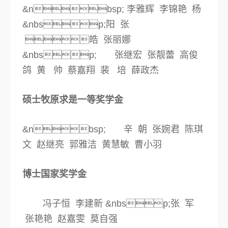
&nbsp;
李雅辉 李锦艳 杨
&nbsp;阳 张
皓 张丽娜
&nbsp; 张继宏 张靓蕾 高俊
鸽 黄 帅 蔡嘉翔
裴 培 薛政杰
硕士牧原求是一等奖学金
&nbsp; 辛 朝 张婉君 陈琪
文 赵继亮 郭雅洁
黄慧敏 曹小羽
博士国家奖学金
冯子恒 李建新 &nbsp;张 军
张艳艳 赵嘉雯 莫自强