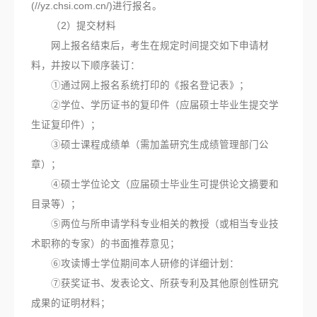
(//yz.chsi.com.cn/)进行报名。
（2）提交材料
网上报名结束后，考生在规定时间提交如下申请材
料，并按以下顺序装订：
①通过网上报名系统打印的《报名登记表》；
②学位、学历证书的复印件（应届硕士毕业生提交学
生证复印件）；
③硕士课程成绩单（需加盖研究生成绩管理部门公
章）；
④硕士学位论文（应届硕士毕业生可提供论文摘要和
目录等）；
⑤两位与所申请学科专业相关的教授（或相当专业技
术职称的专家）的书面推荐意见；
⑥攻读博士学位期间本人研修的详细计划：
⑦获奖证书、发表论文、所获专利及其他原创性研究
成果的证明材料；